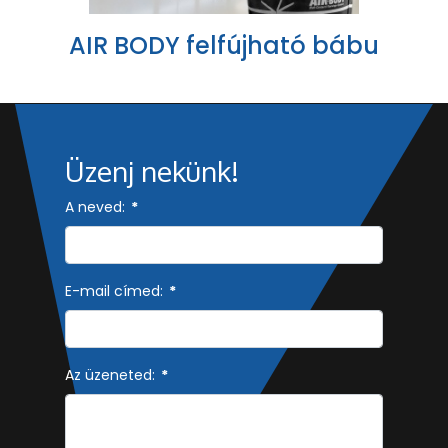
AIR BODY felfújható bábu
Üzenj nekünk!
A neved:
*
E-mail címed:
*
Az üzeneted:
*