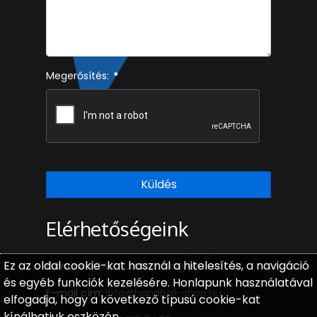
Megerősítés:
*
Küldés
Elérhetőségeink
Ez az oldal cookie-kat használ a hitelesítés, a navigáció
Címünk:
2040 Budaörs, Hegyalja utca 14.
és egyéb funkciók kezelésére. Honlapunk használatával
E-mail cím:
info@handball-shop.hu
elfogadja, hogy a következő típusú cookie-kat
kínálhatjuk eszközén.