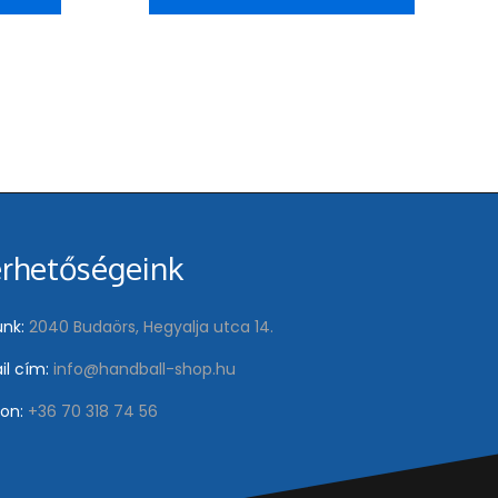
érhetőségeink
nk:
2040 Budaörs, Hegyalja utca 14.
il cím:
info@handball-shop.hu
fon:
+36 70 318 74 56