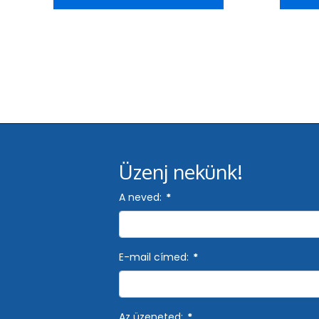
Üzenj nekünk!
A neved:
*
E-mail címed:
*
Az üzeneted:
*