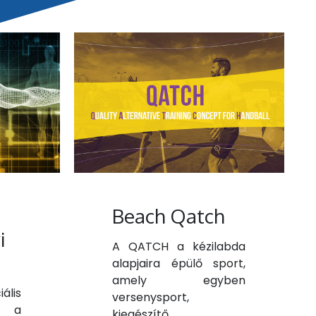
Beach Qatch
i
A QATCH a kézilabda
alapjaira épülő sport,
amely egyben
is
versenysport,
s a
kiegészítő