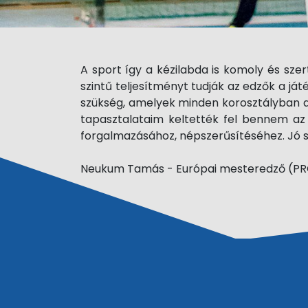
A sport így a kézilabda is komoly és sz
szintű teljesítményt tudják az edzők a j
szükség, amelyek minden korosztályban a ki
tapasztalataim keltették fel bennem az
forgalmazásához, népszerűsítéséhez. Jó s
Neukum Tamás - Európai mesteredző (P