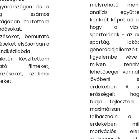
mélyreható mentá
gyarországon és a
analízis együtte
ilág számos
konkrét képet ad ar
zágában tartottam
hogy a vizsg
adásokat,
sportolónak – az a
zéseket, bemutató
sportág, lokáci
éseket elsősorban a
generációjellemzőit
andkézilabda
figyelembe vév
ületén. Készítettem
milyen tennival
tató filmeket,
lehetőségei vann
mzéseket, szakmai
jövőbeni si
keket.
érdekében. A sa
erősségeit hog
tudja fejleszten
maximálisan
felhasználni a 
érdekében, mil
motivációs ele
szükségesek ahh