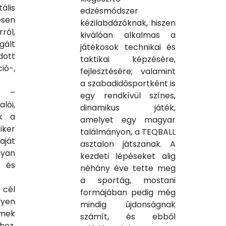
lis
edzésmódszer
sen
kézilabdázóknak, hiszen
ról,
kiválóan alkalmas a
ált
játékosok technikai és
dott
taktikai képzésére,
ó-,
fejlesztésére; valamint
a szabadidősportként is
e –
egy rendkívül színes,
ói,
dinamikus játék,
ak a
amelyet egy magyar
ker
találmányon, a TEQBALL
ját
asztalon játszanak. A
yan
kezdeti lépéseket alig
i és
néhány éve tette meg
a sportág, mostani
cél
formájában pedig még
yen
mindig újdonságnak
mek
számít, és ebből
oz,