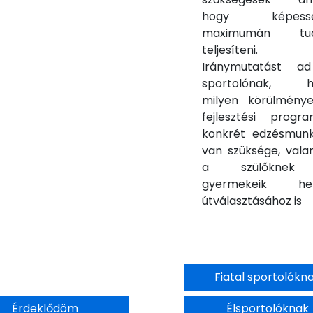
hogy képessé
maximumán tud
teljesíteni.
Iránymutatást a
sportolónak, h
milyen körülménye
fejlesztési progra
konkrét edzésmun
van szüksége, vala
a szülőkne
gyermekeik hel
útválasztásához is
Fiatal sportolókn
Érdeklődöm
Élsportolóknak