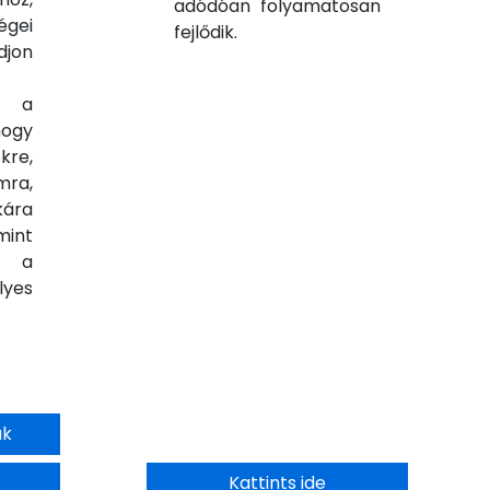
adódóan folyamatosan
gei
fejlődik.
jon
d a
ogy
kre,
mra,
kára
mint
k a
yes
ak
Kattints ide