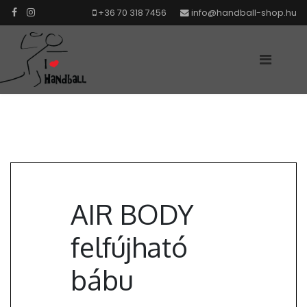
+36 70 318 7456
info@handball-shop.hu
AIR BODY
felfújható
bábu