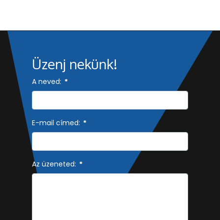
Üzenj nekünk!
A neved:
*
E-mail címed:
*
Az üzeneted:
*