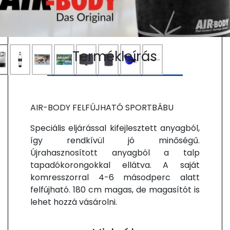
Termékleírás
AIR-BODY FELFÚJHATÓ SPORTBÁBU
Speciális eljárással kifejlesztett anyagból,
így rendkívül jó minőségű.
Újrahasznosított anyagból a talp
tapadókorongokkal ellátva. A saját
komresszorral 4-6 másodperc alatt
felfújható. 180 cm magas, de magasítót is
lehet hozzá vásárolni.