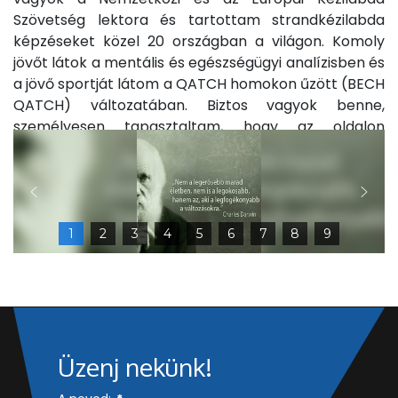
Szövetség lektora és tartottam strandkézilabda
képzéseket közel 20 országban a világon. Komoly
jövőt látok a mentális és egészségügyi analízisben és
a jövő sportját látom a QATCH homokon űzött (BECH
QATCH) változatában. Biztos vagyok benne,
személyesen tapasztaltam, hogy az oldalon
található termékek, tevékenységek kiváló hátteret,
segítséget jelentenek a kézilabdának és nagyon
nagy örömmel tevékenykedek ezeken a területeken.
1
2
3
4
5
6
7
8
9
Üzenj nekünk!