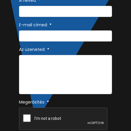
A neved:
*
E-mail címed:
*
Az üzeneted:
*
Megerősítés:
*