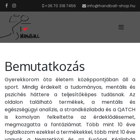
+36 70 318 7456
info@handball-shop.hu
Bemutatkozás
Gyerekkorom óta életem középpontjában áll a
sport. Mindig érdekelt a tudományos, mentális és
pszichés háttere a teljesítőképes tudásnak. Az
oldalon található termékek, a mentális és
egészségügyi analízis, a strandkézilabda és a QATCH
is komolyan felkeltette az érdeklődésemet,
megmozgatta a fantáziámat. Több mint 10 éve
foglalkozom ezekkel a termékekkel, több mint 10 éve
vagyok a Nemzetközi és az Európai Kézilabda