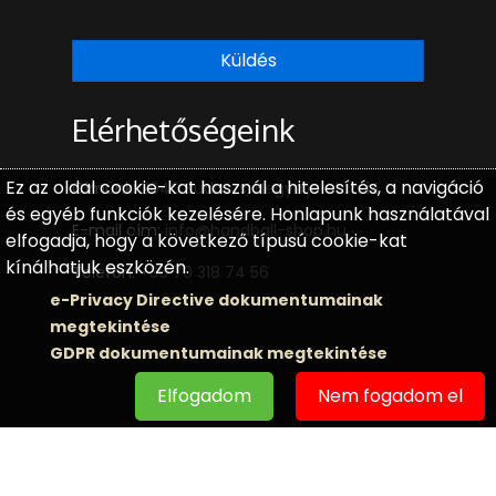
Küldés
Elérhetőségeink
Ez az oldal cookie-kat használ a hitelesítés, a navigáció
Címünk:
2040 Budaörs, Hegyalja utca 14.
és egyéb funkciók kezelésére. Honlapunk használatával
E-mail cím:
info@handball-shop.hu
elfogadja, hogy a következő típusú cookie-kat
kínálhatjuk eszközén.
Telefon:
+36 70 318 74 56
e-Privacy Directive dokumentumainak
megtekintése
GDPR dokumentumainak megtekintése
Elfogadom
Nem fogadom el
© 2021 Handball-Shop Kft.
Webdesign by
FRIK